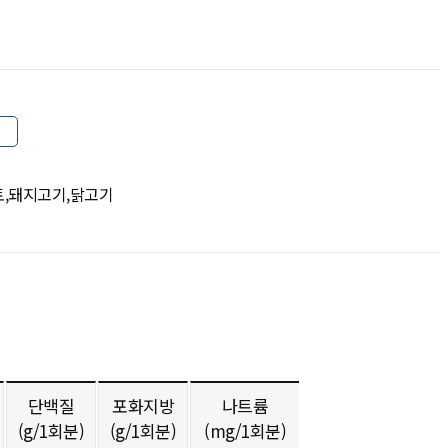
기
토,돼지고기,닭고기
단백질
포화지방
나트륨
(g/1회분)
(g/1회분)
(mg/1회분)