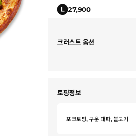
27,900
L
크러스트 옵션
토핑정보
포크토핑, 구운 대파, 불고기