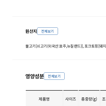
원산지
전체보기
불고기[쇠고기(외국산:호주,뉴질랜드)], 포크토핑[돼지
영양성분
전체보기
제품명
사이즈
총중량(g)
조