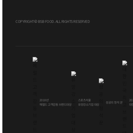
COPYRIGHT© BSB FOOD. ALL RIGHTS RESERVED
스포츠서울
2018년
20
성공의 정석 꾼
브랜드대상
유망강소기업 대상
헤럴드 고객감동
대