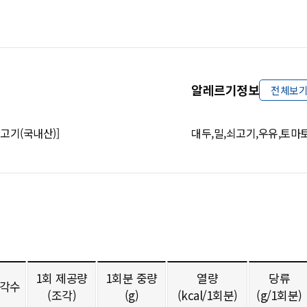
알레르기정보
전체보
고기(국내산)]
대두,밀,쇠고기,우유,토마
1회 제공량
1회분 중량
열량
당류
각수
(조각)
(g)
(kcal/1회분)
(g/1회분)