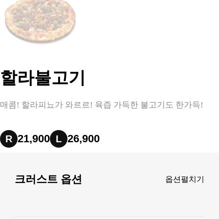
할라불고기
매콤! 할라피뇨가 와르르! 육즙 가득한 불고기도 한가득!
21,900
26,900
R
L
크러스트 옵션
옵션펼치기