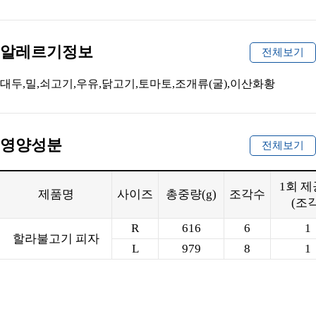
알레르기정보
전체보기
대두,밀,쇠고기,우유,닭고기,토마토,조개류(굴),이산화황
영양성분
전체보기
1회 
제품명
사이즈
총중량(g)
조각수
(조각
R
616
6
1
할라불고기 피자
L
979
8
1